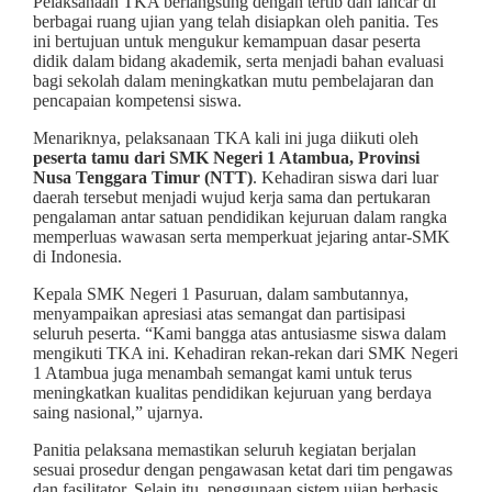
Pelaksanaan TKA berlangsung dengan tertib dan lancar di
berbagai ruang ujian yang telah disiapkan oleh panitia. Tes
ini bertujuan untuk mengukur kemampuan dasar peserta
didik dalam bidang akademik, serta menjadi bahan evaluasi
bagi sekolah dalam meningkatkan mutu pembelajaran dan
pencapaian kompetensi siswa.
Menariknya, pelaksanaan TKA kali ini juga diikuti oleh
peserta tamu dari SMK Negeri 1 Atambua, Provinsi
Nusa Tenggara Timur (NTT)
. Kehadiran siswa dari luar
daerah tersebut menjadi wujud kerja sama dan pertukaran
pengalaman antar satuan pendidikan kejuruan dalam rangka
memperluas wawasan serta memperkuat jejaring antar-SMK
di Indonesia.
Kepala SMK Negeri 1 Pasuruan, dalam sambutannya,
menyampaikan apresiasi atas semangat dan partisipasi
seluruh peserta. “Kami bangga atas antusiasme siswa dalam
mengikuti TKA ini. Kehadiran rekan-rekan dari SMK Negeri
1 Atambua juga menambah semangat kami untuk terus
meningkatkan kualitas pendidikan kejuruan yang berdaya
saing nasional,” ujarnya.
Panitia pelaksana memastikan seluruh kegiatan berjalan
sesuai prosedur dengan pengawasan ketat dari tim pengawas
dan fasilitator. Selain itu, penggunaan sistem ujian berbasis