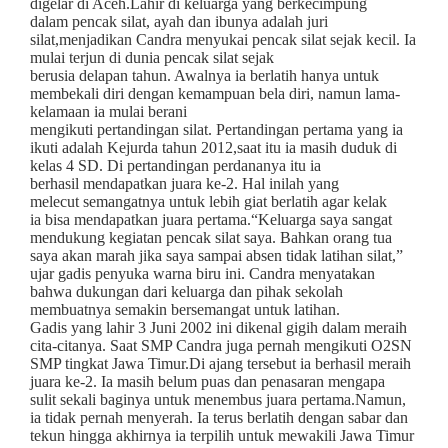
digelar di Aceh.Lahir di keluarga yang berkecimpung
dalam pencak silat, ayah dan ibunya adalah juri
silat,menjadikan Candra menyukai pencak silat sejak kecil. Ia
mulai terjun di dunia pencak silat sejak
berusia delapan tahun. Awalnya ia berlatih hanya untuk
membekali diri dengan kemampuan bela diri, namun lama-
kelamaan ia mulai berani
mengikuti pertandingan silat. Pertandingan pertama yang ia
ikuti adalah Kejurda tahun 2012,saat itu ia masih duduk di
kelas 4 SD. Di pertandingan perdananya itu ia
berhasil mendapatkan juara ke-2. Hal inilah yang
melecut semangatnya untuk lebih giat berlatih agar kelak
ia bisa mendapatkan juara pertama.“Keluarga saya sangat
mendukung kegiatan pencak silat saya. Bahkan orang tua
saya akan marah jika saya sampai absen tidak latihan silat,”
ujar gadis penyuka warna biru ini. Candra menyatakan
bahwa dukungan dari keluarga dan pihak sekolah
membuatnya semakin bersemangat untuk latihan.
Gadis yang lahir 3 Juni 2002 ini dikenal gigih dalam meraih
cita-citanya. Saat SMP Candra juga pernah mengikuti O2SN
SMP tingkat Jawa Timur.Di ajang tersebut ia berhasil meraih
juara ke-2. Ia masih belum puas dan penasaran mengapa
sulit sekali baginya untuk menembus juara pertama.Namun,
ia tidak pernah menyerah. Ia terus berlatih dengan sabar dan
tekun hingga akhirnya ia terpilih untuk mewakili Jawa Timur